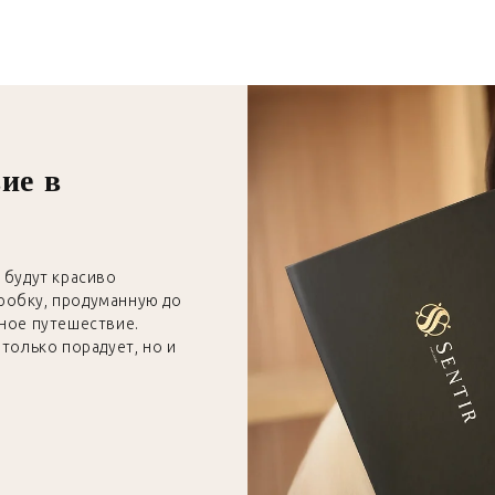
ие в
 будут красиво
робку, продуманную до
тное путешествие.
только порадует, но и