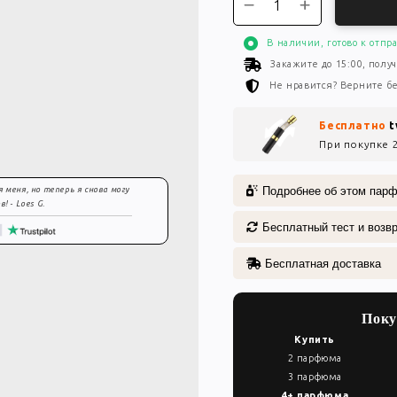
В наличии, готово к отпр
Закажите до 15:00, получ
Не нравится? Верните б
Бесплатно
t
При покупке 
Подробнее об этом пар
 меня, но теперь я снова могу
 - Loes G.
Бесплатный тест и возв
Бесплатная доставка
Поку
Купить
2 парфюма
3 парфюма
4+ парфюма