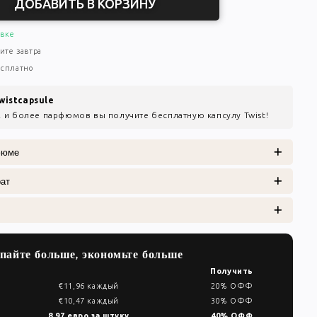
ДОБАВИТЬ В КОРЗИНУ
авке
ите завтра
есплатно
wistcapsule
2 и более парфюмов вы получите бесплатную капсулу Twist!
фюме
рат
пайте больше, экономьте больше
Получить
€11,96 каждый
20% ОФФ
€10,47 каждый
30% ОФФ
8,97 евро за штуку
40% ОФФ