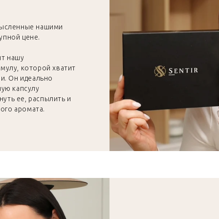
мысленные нашими
тупной цене.
ит нашу
мулу, которой хватит
и. Он идеально
ную капсулу
нуть ее, распылить и
вого аромата.