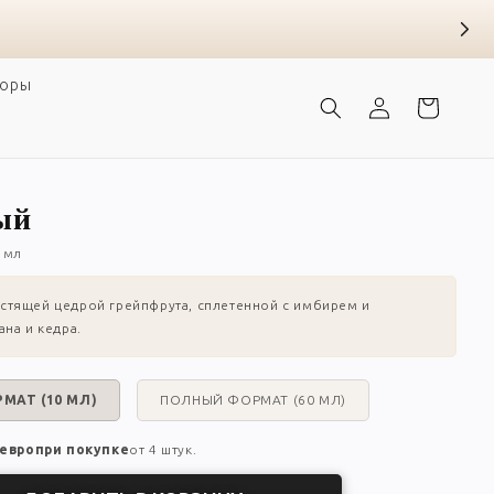
боры
Войти
Корзина
ный
0 мл
устящей цедрой грейпфрута, сплетенной с имбирем и
на и кедра.
МАТ (10 МЛ)
ПОЛНЫЙ ФОРМАТ (60 МЛ)
 евро
при покупке
от 4 штук.