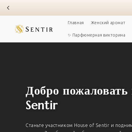
Перейти к
содержанию
Главная
Женский аромат
✨ Парфюмерная викторина
Добро пожаловать 
Sentir
Станьте участником House of Sentir и подн