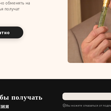
но обменять на
ья получат
атно
обы получать
ния
Вы можете отказаться от подп