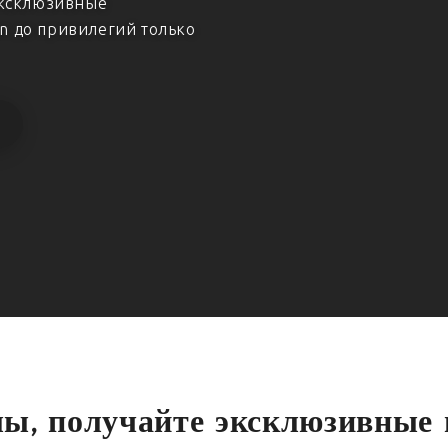
эксклюзивные
ion до привилегий только
лы, получайте эксклюзивные 