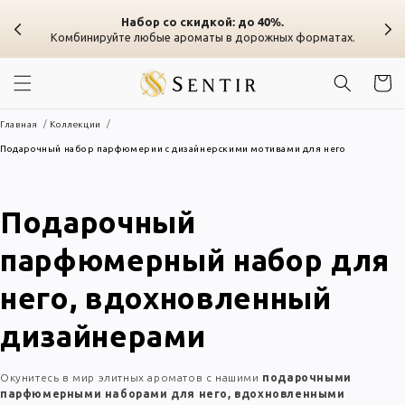
Перейти к
Набор со скидкой: до 40%.
содержанию
Комбинируйте любые ароматы в дорожных форматах.
Корзин
Главная
Коллекции
Подарочный набор парфюмерии с дизайнерскими мотивами для него
Коллекция:
Подарочный
парфюмерный набор для
него, вдохновленный
дизайнерами
Окунитесь в мир элитных ароматов с нашими
подарочными
парфюмерными наборами для него, вдохновленными